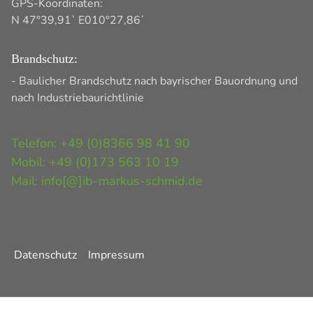
GPS-Koordinaten:
N 47°39,91` E010°27,86´
Brandschutz:
- Baulicher Brandschutz nach bayrischer Bauordnung und
nach Industriebaurichtlinie
Telefon: +49 (0)8366 98 41 90
Mobil: +49 (0)173 563 10 19
Mail: info[@]ib-markus-schmid.de
Datenschutz
Impressum